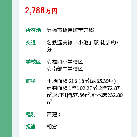
2,788
万円
所在地
豊橋市橋良町字東郷
交通
名鉄渥美線「小池」駅 徒歩約7
分
学校区
☆福岡小学校区
☆南部中学校区
面積
土地面積:216.18㎡(約65.39坪)
建物面積:1階102.27㎡,2階72.87
㎡,地下1階57.66㎡,延べ床232.80
㎡
種別
戸建て
担当
朝倉